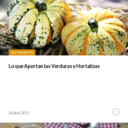
M
I
N
NUTRIENTES
Lo que Aportan las Verduras y Hortalizas
Cont
B
28 abril, 2013
Read
Y
A
D