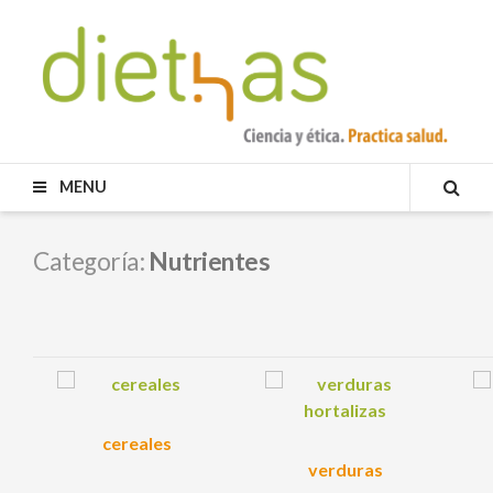
Skip
to
content
DIETHAS
MENU
SEA
Categoría:
Nutrientes
cereales
verduras