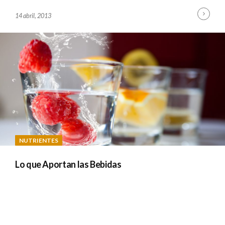
Cont
B
14 abril, 2013
Read
Y
A
D
M
I
N
NUTRIENTES
Lo que Aportan las Bebidas