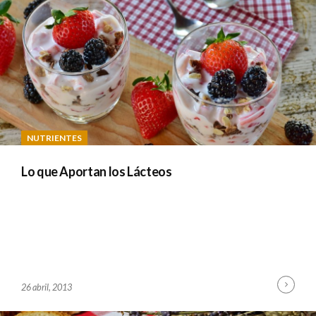
M
I
N
NUTRIENTES
Lo que Aportan los Lácteos
Cont
B
26 abril, 2013
Read
Y
A