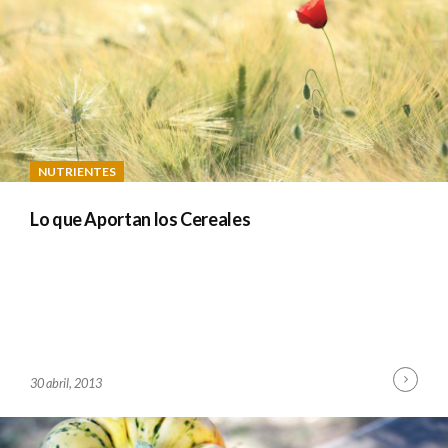
NUTRIENTES
Lo que Aportan los Cereales
Cont
B
30 abril, 2013
Read
Y
A
D