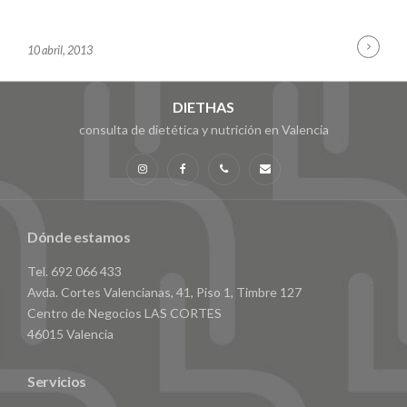
Cont
B
10 abril, 2013
Read
Y
A
D
DIETHAS
M
consulta de dietética y nutrición en Valencia
I
N
Instagram
Facebook
Teléfono
Email
Dónde estamos
Tel. 692 066 433
Avda. Cortes Valencianas, 41, Piso 1, Timbre 127
Centro de Negocios LAS CORTES
46015 Valencia
Servicios