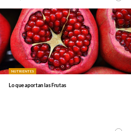
Read
Y
A
D
M
I
N
NUTRIENTES
Lo que aportan las Frutas
Cont