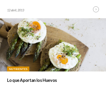
Cont
B
12 abril, 2013
Read
Y
A
D
M
I
N
NUTRIENTES
Lo que Aportan los Huevos