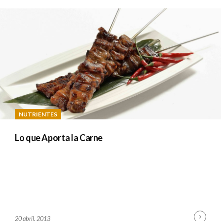
A
D
M
I
N
NUTRIENTES
Lo que Aporta la Carne
Cont
B
20 abril, 2013