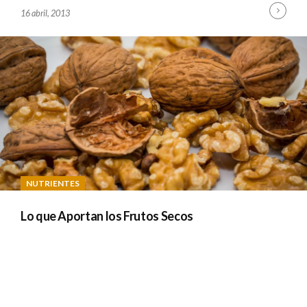
Cont
B
16 abril, 2013
Read
Y
A
D
M
I
N
NUTRIENTES
Lo que Aportan los Frutos Secos