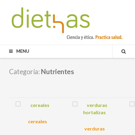
Skip
to
content
DIETHAS
MENU
SEA
Categoría:
Nutrientes
cereales
verduras