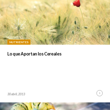
NUTRIENTES
Lo que Aportan los Cereales
Cont
B
30 abril, 2013
Read
Y
A
D