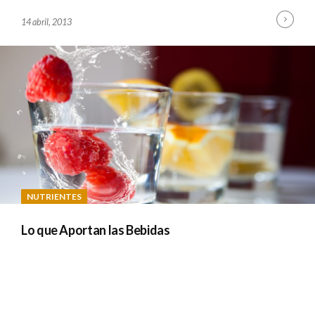
Cont
B
14 abril, 2013
Read
Y
A
D
M
I
N
NUTRIENTES
Lo que Aportan las Bebidas