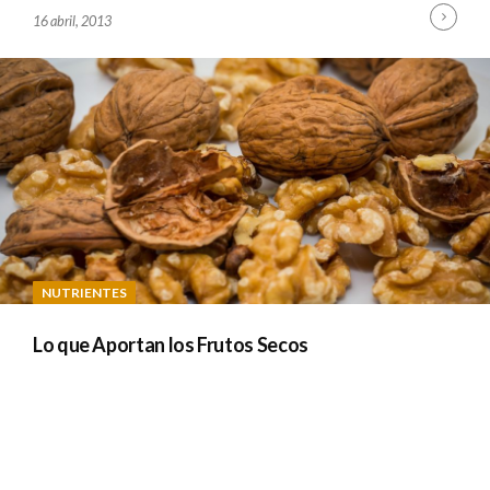
Cont
B
16 abril, 2013
Read
Y
A
D
M
I
N
NUTRIENTES
Lo que Aportan los Frutos Secos