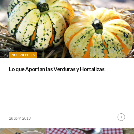
M
I
N
NUTRIENTES
Lo que Aportan las Verduras y Hortalizas
Cont
B
28 abril, 2013
Read
Y
A
D