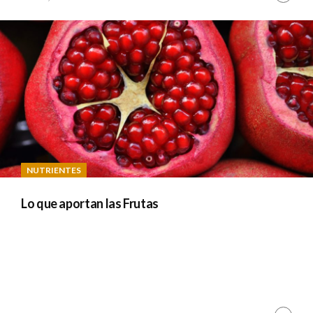
Read
Y
A
D
M
I
N
NUTRIENTES
Lo que aportan las Frutas
Cont