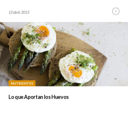
Cont
B
12 abril, 2013
Read
Y
A
D
M
I
N
NUTRIENTES
Lo que Aportan los Huevos