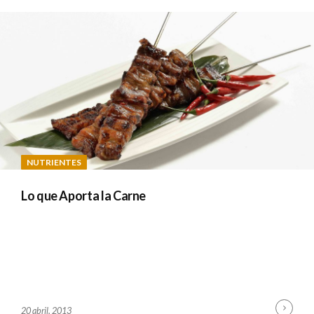
A
D
M
I
N
NUTRIENTES
Lo que Aporta la Carne
Cont
B
20 abril, 2013