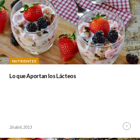
M
I
N
NUTRIENTES
Lo que Aportan los Lácteos
Cont
B
26 abril, 2013
Read
Y
A