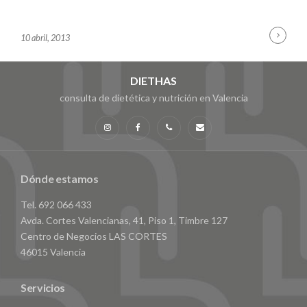
Cont
B
10 abril, 2013
Read
Y
A
D
DIETHAS
M
consulta de dietética y nutrición en Valencia
I
N
Instagram
Facebook
Teléfono
Email
Dónde estamos
Tel. 692 066 433
Avda. Cortes Valencianas, 41, Piso 1, Timbre 127
Centro de Negocios LAS CORTES
46015 Valencia
Servicios