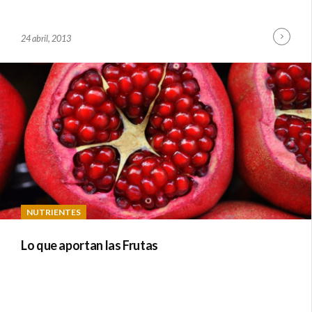
Cont
B
24 abril, 2013
Read
Y
A
D
M
I
N
NUTRIENTES
Lo que aportan las Frutas