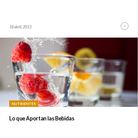
Cont
B
18 abril, 2013
Read
Y
A
D
M
I
N
NUTRIENTES
Lo que Aportan las Bebidas