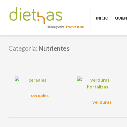
Skip
to
INICIO
QUIE
content
DIETHAS
Categoría:
Nutrientes
cereales
verduras