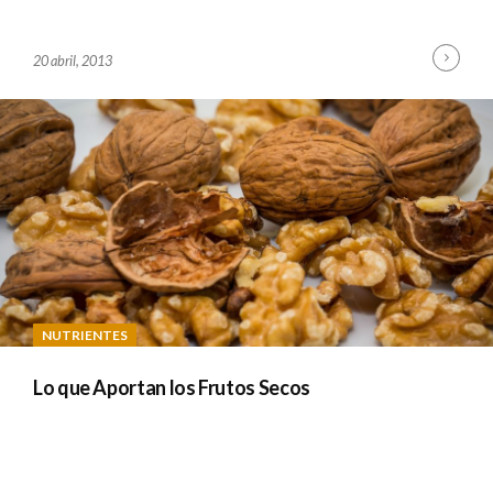
inue
Cont
B
20 abril, 2013
ing
Read
Y
A
D
M
I
N
NUTRIENTES
Lo que Aportan los Frutos Secos