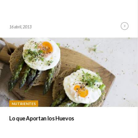
inue
Cont
B
16 abril, 2013
ing
Read
Y
A
D
M
I
N
NUTRIENTES
Lo que Aportan los Huevos