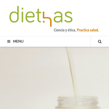
Skip
to
content
DIETHAS
MENU
SEA