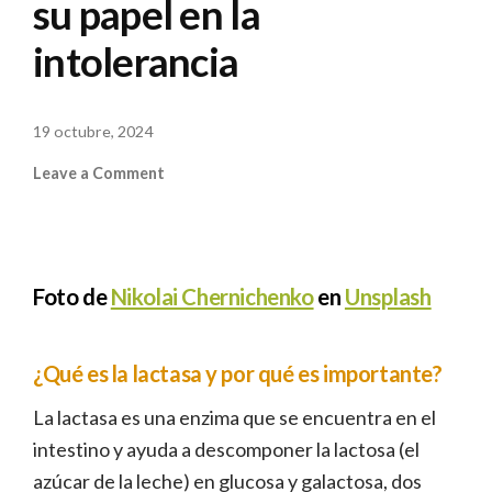
su papel en la
intolerancia
B
19 octubre, 2024
Y
on
Leave a Comment
R
La
P
lactasa:
R
clave
A
para
Foto de
Nikolai Chernichenko
en
Unsplash
la
digestión
de
¿Qué es la lactasa y por qué es importante?
la
lactosa
La lactasa es una enzima que se encuentra en el
y
intestino y ayuda a descomponer la lactosa (el
su
papel
azúcar de la leche) en glucosa y galactosa, dos