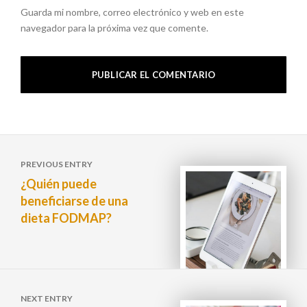
Guarda mi nombre, correo electrónico y web en este
navegador para la próxima vez que comente.
Navegación
PREVIOUS ENTRY
de
¿Quién puede
beneficiarse de una
entradas
dieta FODMAP?
NEXT ENTRY