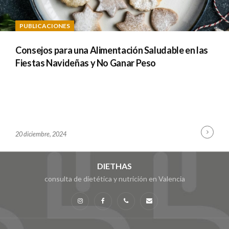
PUBLICACIONES
Consejos para una Alimentación Saludable en las
Fiestas Navideñas y No Ganar Peso
Cont
B
20 diciembre, 2024
Read
Y
R
P
DIETHAS
R
consulta de dietética y nutrición en Valencia
A
Instagram
Facebook
Teléfono
Email